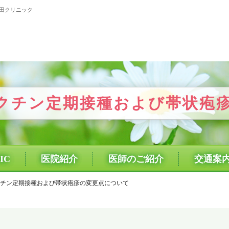
武田クリニック
クチン定期接種および帯状疱
IC
医院紹介
医師のご紹介
交通案
チン定期接種および帯状疱疹の変更点について