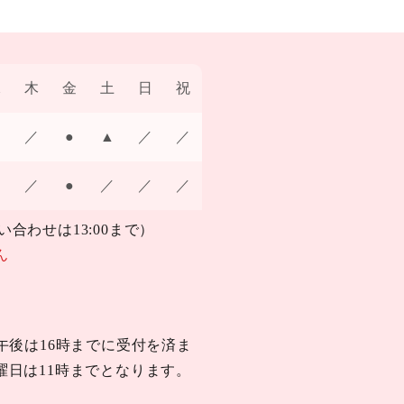
水
木
金
土
日
祝
／
●
▲
／
／
／
●
／
／
／
問い合わせは13:00まで）
ん
午後は16時までに受付を済ま
曜日は11時までとなります。