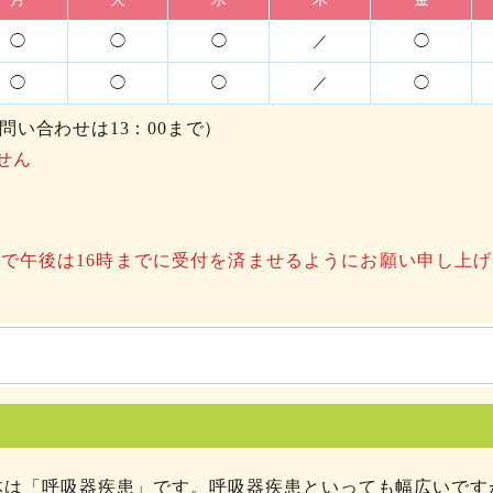
◯
◯
◯
／
◯
◯
◯
◯
／
◯
る問い合わせは13：00まで）
せん
まで午後は16時までに受付を済ませるようにお願い申し上げ
体は「呼吸器疾患」です。呼吸器疾患といっても幅広いです