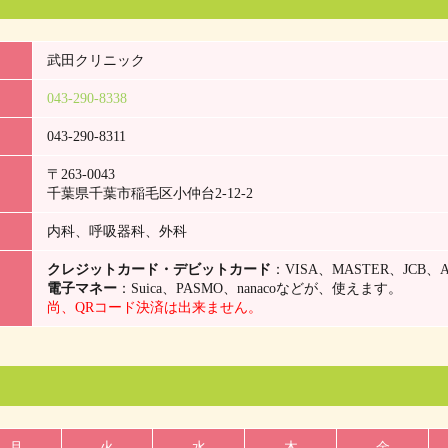
武田クリニック
043-290-8338
043-290-8311
〒263-0043
千葉県千葉市稲毛区小仲台2-12-2
内科、呼吸器科、外科
クレジットカード・デビットカード
：VISA、MASTER、JCB、A
電子マネー
：Suica、PASMO、nanacoなどが、使えます。
尚、QRコード決済は出来ません。
月
火
水
木
金