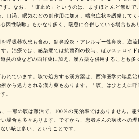
です。なお、「咳止め」というのは、まずほとんど無効で
秘、口渇、眠気などの副作用に加え、喘息症状を誘発してく
「心因性咳嗽」もかなり多く、喘息に合併している場合もあ
因を呼吸器疾患も含め、副鼻腔炎・アレルギー性鼻炎、逆流
ます。治療では、感染症では抗菌剤の投与、ほかステロイド
食道炎の薬などの西洋薬に加え、漢方薬を併用することも多
言われています。咳で処方する漢方薬は、西洋医学の喘息治
治療から処方される漢方薬もあります。「咳」はひとえに呼
です。
、一部の咳は難治で、100％の完治率ではありません。
ない場合も多々あります。ですから、患者さんの病状への理
らない咳は多い、ということです。