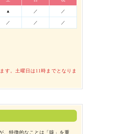
▲
／
／
／
／
／
ます。土曜日は11時までとなりま
が、特徴的なことは「咳」を重