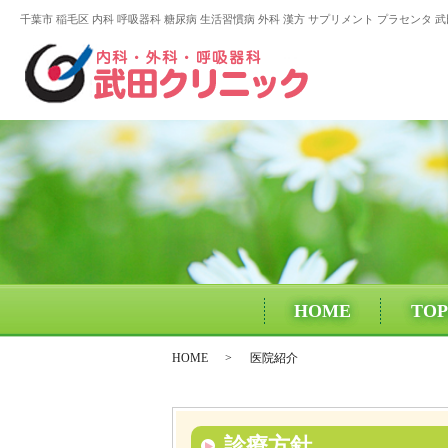
千葉市 稲毛区 内科 呼吸器科 糖尿病 生活習慣病 外科 漢方 サプリメント プラセンタ 
HOME
TOP
HOME
医院紹介
診療方針