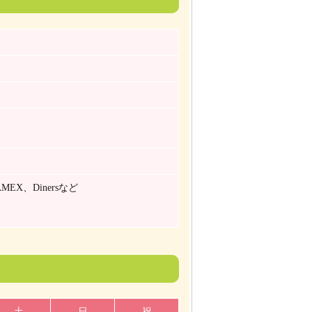
MEX、Dinersなど
土
日
祝